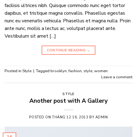
facilisis ultrices nibh. Quisque commodo nunc eget tortor
dapibus, et tristique magna convallis. Phasellus egestas
nunc eu venenatis vehicula. Phasellus et magna nulla. Proin
ante nunc, mollis a lectus ac, volutpat placerat ante.
Vestibulum sit amet […]
CONTINUE READING
→
Posted in
Style
|
Tagged
brooklyn
,
fashion
,
style
,
women
Leave a comment
STYLE
Another post with A Gallery
POSTED ON
THÁNG 12 16, 2013
BY
ADMIN