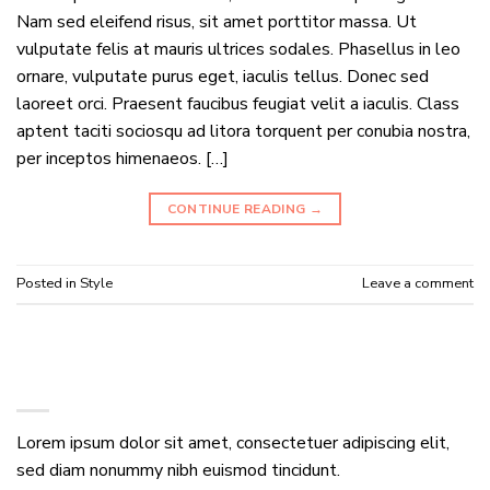
Nam sed eleifend risus, sit amet porttitor massa. Ut
vulputate felis at mauris ultrices sodales. Phasellus in leo
ornare, vulputate purus eget, iaculis tellus. Donec sed
laoreet orci. Praesent faucibus feugiat velit a iaculis. Class
aptent taciti sociosqu ad litora torquent per conubia nostra,
per inceptos himenaeos. […]
CONTINUE READING
→
Posted in
Style
Leave a comment
ABOUT
Lorem ipsum dolor sit amet, consectetuer adipiscing elit,
sed diam nonummy nibh euismod tincidunt.