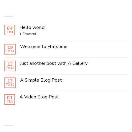
LATEST POSTS
Hello world!
04
Th4
1
Comment
Welcome to Flatsome
19
Th11
Just another post with A Gallery
13
Th10
A Simple Blog Post
13
Th10
A Video Blog Post
01
Th1
RECENT COMMENTS