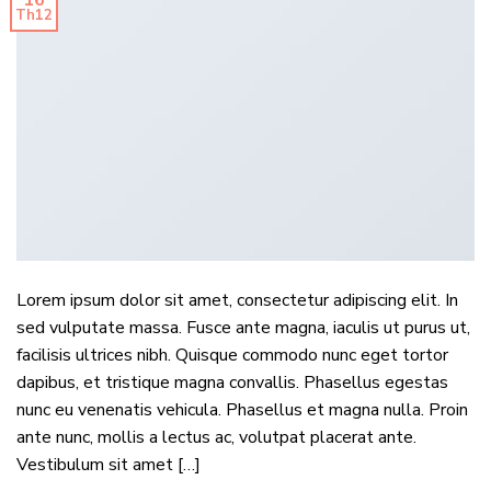
16
Th12
Lorem ipsum dolor sit amet, consectetur adipiscing elit. In
sed vulputate massa. Fusce ante magna, iaculis ut purus ut,
facilisis ultrices nibh. Quisque commodo nunc eget tortor
dapibus, et tristique magna convallis. Phasellus egestas
nunc eu venenatis vehicula. Phasellus et magna nulla. Proin
ante nunc, mollis a lectus ac, volutpat placerat ante.
Vestibulum sit amet […]