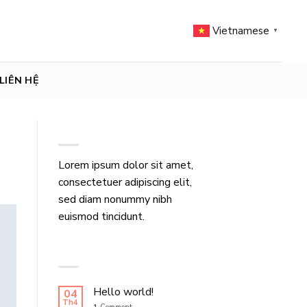
Vietnamese
▼
LIÊN HỆ
ABOUT
Lorem ipsum dolor sit amet,
consectetuer adipiscing elit,
sed diam nonummy nibh
euismod tincidunt.
LATEST POSTS
Hello world!
04
Th4