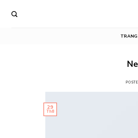
Skip
to
content
TRANG
Ne
POST
29
Th8