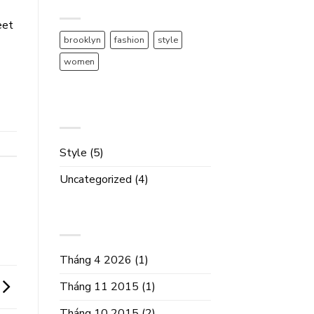
TAG CLOUD
eet
brooklyn
fashion
style
women
DANH MỤC
Style
(5)
Uncategorized
(4)
LƯU TRỮ
Tháng 4 2026
(1)
Tháng 11 2015
(1)
Tháng 10 2015
(2)