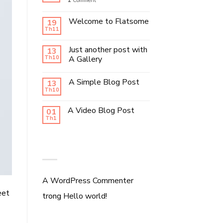
1
Comment
Welcome to Flatsome
19
Th11
Just another post with
13
Th10
A Gallery
A Simple Blog Post
13
Th10
A Video Blog Post
01
Th1
RECENT COMMENTS
A WordPress Commenter
eet
trong
Hello world!