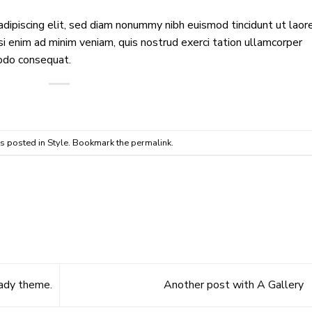
dipiscing elit, sed diam nonummy nibh euismod tincidunt ut laor
i enim ad minim veniam, quis nostrud exerci tation ullamcorper
modo consequat.
as posted in
Style
. Bookmark the
permalink
.
ady theme.
Another post with A Gallery