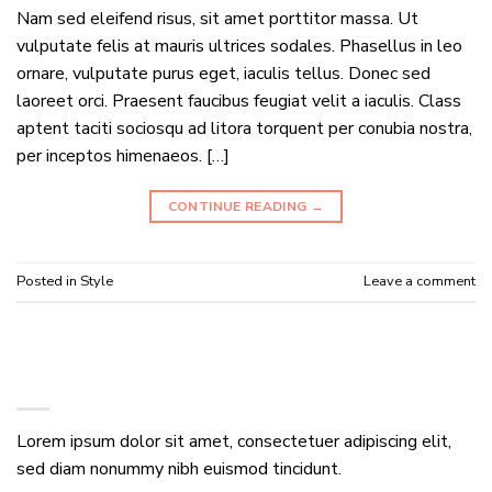
Nam sed eleifend risus, sit amet porttitor massa. Ut
vulputate felis at mauris ultrices sodales. Phasellus in leo
ornare, vulputate purus eget, iaculis tellus. Donec sed
laoreet orci. Praesent faucibus feugiat velit a iaculis. Class
aptent taciti sociosqu ad litora torquent per conubia nostra,
per inceptos himenaeos. […]
CONTINUE READING
→
Posted in
Style
Leave a comment
ABOUT
Lorem ipsum dolor sit amet, consectetuer adipiscing elit,
sed diam nonummy nibh euismod tincidunt.