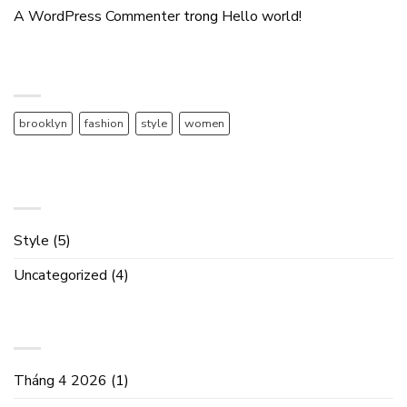
A WordPress Commenter
trong
Hello world!
TAG CLOUD
brooklyn
fashion
style
women
DANH MỤC
Style
(5)
Uncategorized
(4)
LƯU TRỮ
Tháng 4 2026
(1)