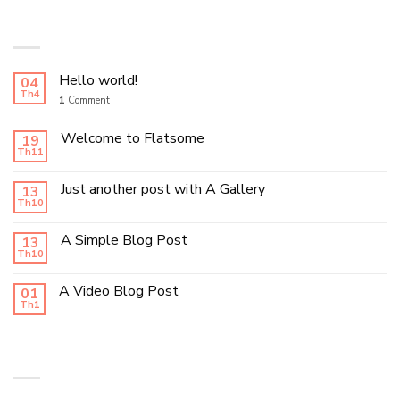
LATEST POSTS
Hello world!
04
Th4
1
Comment
Welcome to Flatsome
19
Th11
Just another post with A Gallery
13
Th10
A Simple Blog Post
13
Th10
A Video Blog Post
01
Th1
RECENT COMMENTS