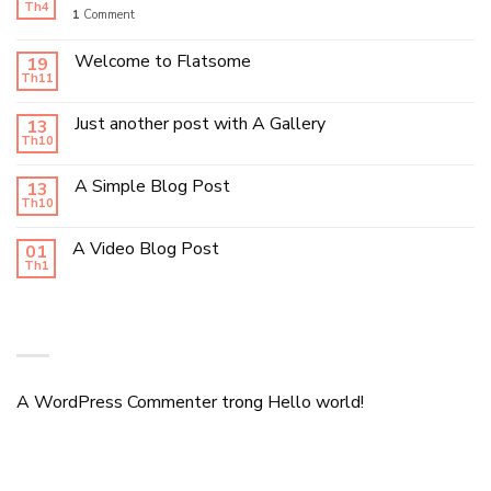
Th4
1
Comment
Welcome to Flatsome
19
Th11
Just another post with A Gallery
13
Th10
A Simple Blog Post
13
Th10
A Video Blog Post
01
Th1
RECENT COMMENTS
A WordPress Commenter
trong
Hello world!
TAG CLOUD