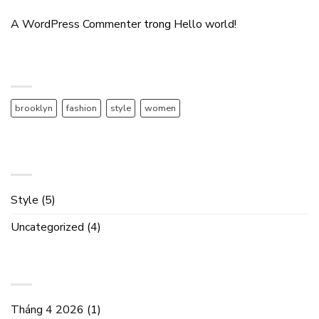
A WordPress Commenter
trong
Hello world!
TAG CLOUD
brooklyn
fashion
style
women
DANH MỤC
Style
(5)
Uncategorized
(4)
LƯU TRỮ
Tháng 4 2026
(1)