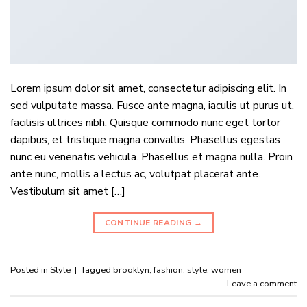
Lorem ipsum dolor sit amet, consectetur adipiscing elit. In
sed vulputate massa. Fusce ante magna, iaculis ut purus ut,
facilisis ultrices nibh. Quisque commodo nunc eget tortor
dapibus, et tristique magna convallis. Phasellus egestas
nunc eu venenatis vehicula. Phasellus et magna nulla. Proin
ante nunc, mollis a lectus ac, volutpat placerat ante.
Vestibulum sit amet […]
CONTINUE READING
→
Posted in
Style
|
Tagged
brooklyn
,
fashion
,
style
,
women
Leave a comment