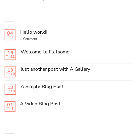
LATEST POSTS
Hello world!
04
Th4
1
Comment
Welcome to Flatsome
19
Th11
Just another post with A Gallery
13
Th10
A Simple Blog Post
13
Th10
A Video Blog Post
01
Th1
RECENT COMMENTS