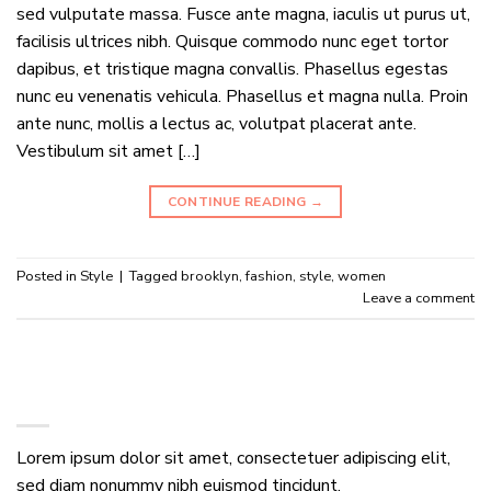
sed vulputate massa. Fusce ante magna, iaculis ut purus ut,
facilisis ultrices nibh. Quisque commodo nunc eget tortor
dapibus, et tristique magna convallis. Phasellus egestas
nunc eu venenatis vehicula. Phasellus et magna nulla. Proin
ante nunc, mollis a lectus ac, volutpat placerat ante.
Vestibulum sit amet […]
CONTINUE READING
→
Posted in
Style
|
Tagged
brooklyn
,
fashion
,
style
,
women
Leave a comment
ABOUT
Lorem ipsum dolor sit amet, consectetuer adipiscing elit,
sed diam nonummy nibh euismod tincidunt.