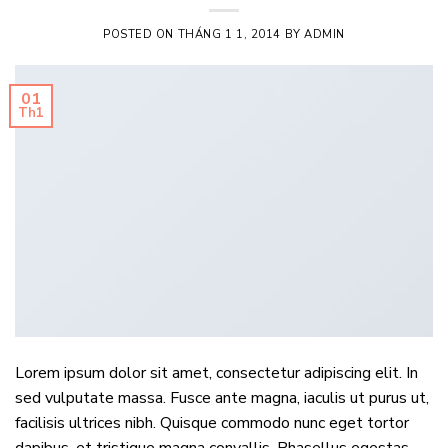
POSTED ON
THÁNG 1 1, 2014
BY
ADMIN
01
Th1
Lorem ipsum dolor sit amet, consectetur adipiscing elit. In
sed vulputate massa. Fusce ante magna, iaculis ut purus ut,
facilisis ultrices nibh. Quisque commodo nunc eget tortor
dapibus, et tristique magna convallis. Phasellus egestas