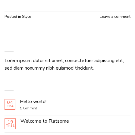
Posted in
Style
Leave a comment
ABOUT
Lorem ipsum dolor sit amet, consectetuer adipiscing elit,
sed diam nonummy nibh euismod tincidunt.
LATEST POSTS
Hello world!
04
Th4
1
Comment
Welcome to Flatsome
19
Th11