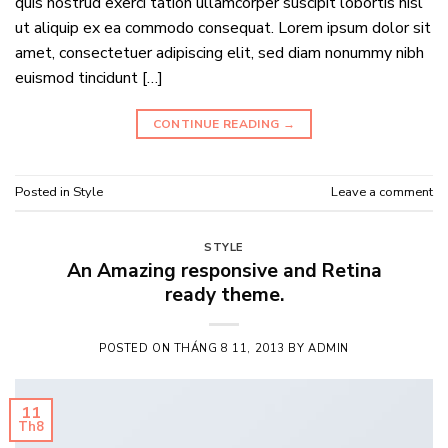
quis nostrud exerci tation ullamcorper suscipit lobortis nisl
ut aliquip ex ea commodo consequat. Lorem ipsum dolor sit
amet, consectetuer adipiscing elit, sed diam nonummy nibh
euismod tincidunt […]
CONTINUE READING
→
Posted in
Style
Leave a comment
STYLE
An Amazing responsive and Retina
ready theme.
POSTED ON
THÁNG 8 11, 2013
BY
ADMIN
11
Th8