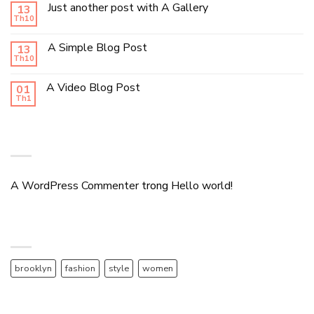
Just another post with A Gallery
13
Th10
A Simple Blog Post
13
Th10
A Video Blog Post
01
Th1
RECENT COMMENTS
A WordPress Commenter
trong
Hello world!
TAG CLOUD
brooklyn
fashion
style
women