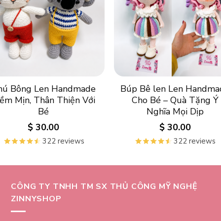
hú Bông Len Handmade
Búp Bê len Len Handma
ềm Mịn, Thân Thiện Với
Cho Bé – Quà Tặng Ý
Bé
Nghĩa Mọi Dịp
$
30.00
$
30.00
322 reviews
322 reviews
CÔNG TY TNHH TM SX THỦ CÔNG MỸ NGHỆ
ZINNYSHOP