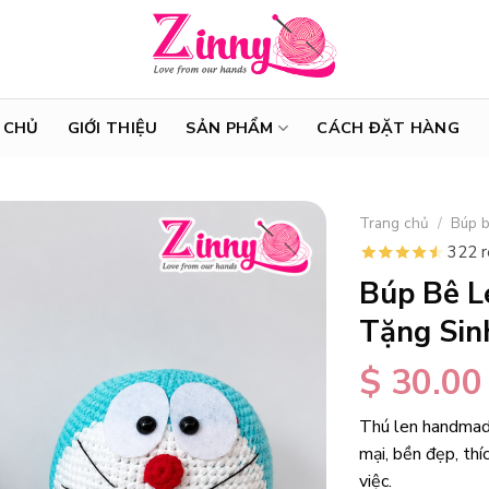
 CHỦ
GIỚI THIỆU
SẢN PHẨM
CÁCH ĐẶT HÀNG
Trang chủ
/
Búp b
322 
Búp Bê 
Tặng Sin
$
30.00
Thú len handmad
mại, bền đẹp, thí
việc.