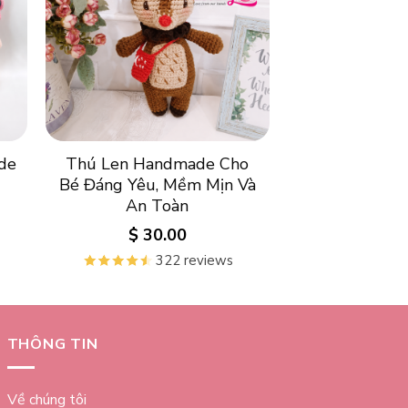
de
Thú Len Handmade Cho
Bé Đáng Yêu, Mềm Mịn Và
An Toàn
$
30.00
322 reviews
THÔNG TIN
Về chúng tôi