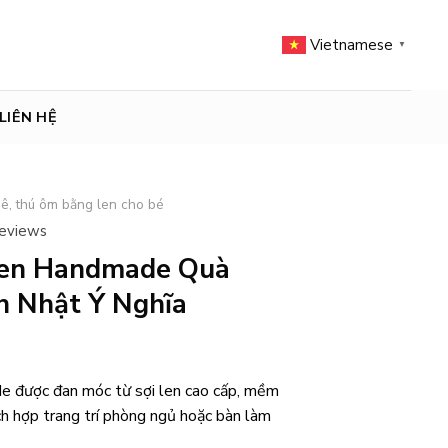
Vietnamese
▼
LIÊN HỆ
ê, thú ôm bằng len cho bé
reviews
Len Handmade Quà
h Nhật Ý Nghĩa
e được đan móc từ sợi len cao cấp, mềm
ch hợp trang trí phòng ngủ hoặc bàn làm