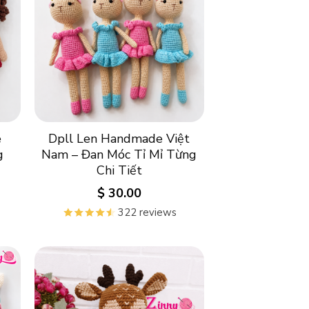
e
Dpll Len Handmade Việt
g
Nam – Đan Móc Tỉ Mỉ Từng
Chi Tiết
$
30.00
322 reviews