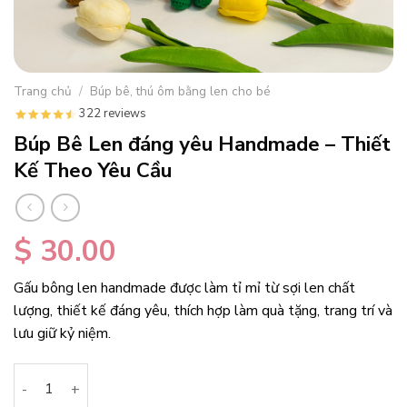
Trang chủ
/
Búp bê, thú ôm bằng len cho bé
322 reviews
Búp Bê Len đáng yêu Handmade – Thiết
Kế Theo Yêu Cầu
$
30.00
Gấu bông len handmade được làm tỉ mỉ từ sợi len chất
lượng, thiết kế đáng yêu, thích hợp làm quà tặng, trang trí và
lưu giữ kỷ niệm.
Búp Bê Len đáng yêu Handmade – Thiết Kế Theo Yêu Cầu số 