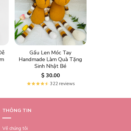
Dễ
Gấu Len Móc Tay
Em
Handmade Làm Quà Tặng
Sinh Nhật Bé
$
30.00
322 reviews
THÔNG TIN
Về chúng tôi