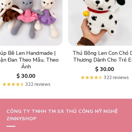
úp Bê Len Handmade |
Thú Bông Len Con Chó 
ận Đan Theo Mẫu, Theo
Thương Dành Cho Trẻ 
Ảnh
$
30.00
$
30.00
322 reviews
322 reviews
CÔNG TY TNHH TM SX THỦ CÔNG MỸ NGHỆ
ZINNYSHOP