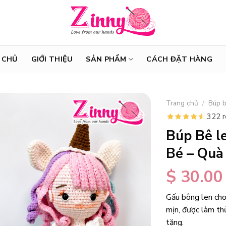
 CHỦ
GIỚI THIỆU
SẢN PHẨM
CÁCH ĐẶT HÀNG
Trang chủ
/
Búp b
322 
Búp Bê l
Bé – Quà
$
30.00
Gấu bông len cho
mịn, được làm thủ
tặng.