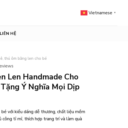
Vietnamese
▼
LIÊN HỆ
ê, thú ôm bằng len cho bé
reviews
en Len Handmade Cho
 Tặng Ý Nghĩa Mọi Dịp
 bé với kiểu dáng dễ thương, chất liệu mềm
 công tỉ mỉ, thích hợp trang trí và làm quà