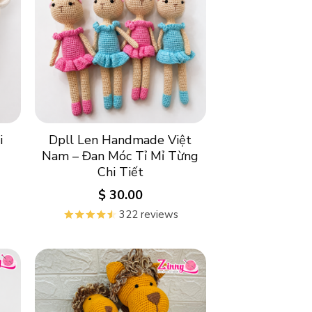
i
Dpll Len Handmade Việt
Nam – Đan Móc Tỉ Mỉ Từng
Chi Tiết
$
30.00
322 reviews