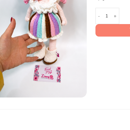
Búp Bê len Len 