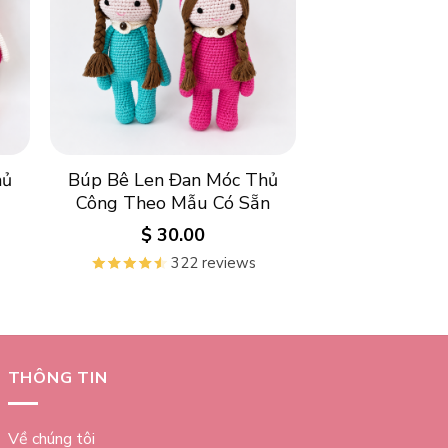
hủ
Búp Bê Len Đan Móc Thủ
Công Theo Mẫu Có Sẵn
$
30.00
322 reviews
THÔNG TIN
Về chúng tôi