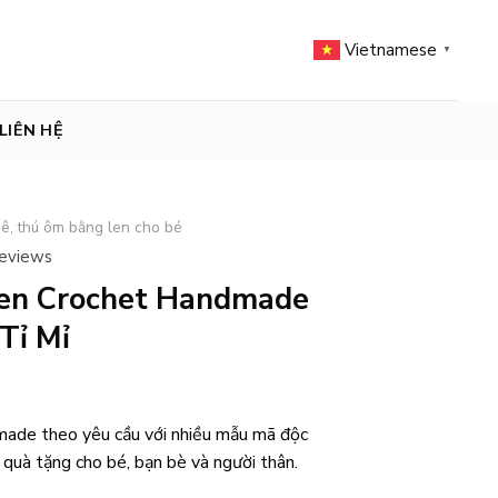
Vietnamese
▼
LIÊN HỆ
ê, thú ôm bằng len cho bé
reviews
en Crochet Handmade
Tỉ Mỉ
made theo yêu cầu với nhiều mẫu mã độc
 quà tặng cho bé, bạn bè và người thân.