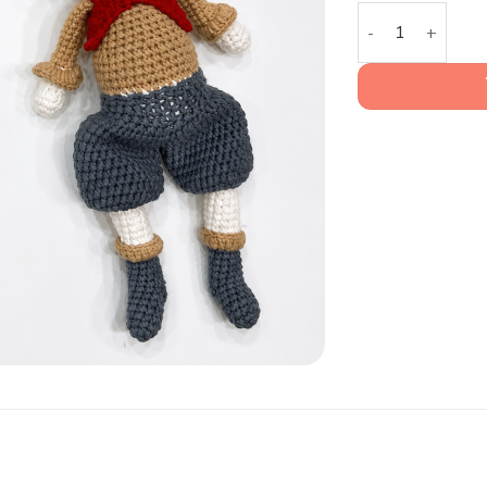
Búp Bê Len Croc