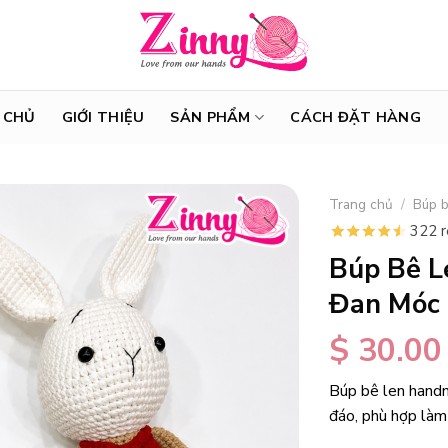
 CHỦ
GIỚI THIỆU
SẢN PHẨM
CÁCH ĐẶT HÀNG
Trang chủ
/
Búp b
322 
Búp Bê L
Đan Móc 
$
30.00
Búp bê len hand
đáo, phù hợp làm