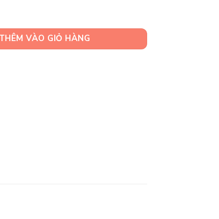
het Handmade Đan Móc Tỉ Mỉ số lượng
THÊM VÀO GIỎ HÀNG