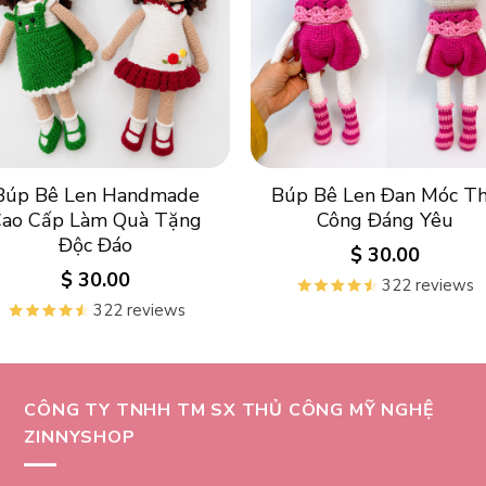
Búp Bê Len Handmade
Búp Bê Len Đan Móc T
Cao Cấp Làm Quà Tặng
Công Đáng Yêu
Độc Đáo
$
30.00
$
30.00
322 reviews
322 reviews
CÔNG TY TNHH TM SX THỦ CÔNG MỸ NGHỆ
ZINNYSHOP