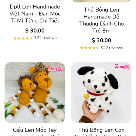
Dpll Len Handmade
Thú Bông Len
Việt Nam – Đan Móc
Handmade Dễ
Tỉ Mỉ Từng Chi Tiết
Thương Dành Cho
$
30.00
Trẻ Em
322 reviews
$
30.00
322 reviews
Gấu Len Móc Tay
Thú Bông Len Con