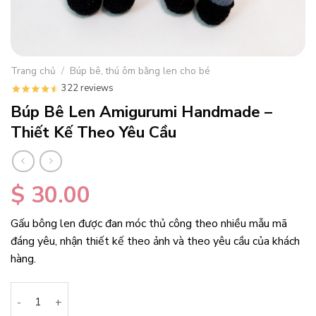
Trang chủ
/
Búp bê, thú ôm bằng len cho bé
322 reviews
Búp Bê Len Amigurumi Handmade –
Thiết Kế Theo Yêu Cầu
$
30.00
Gấu bông len được đan móc thủ công theo nhiều mẫu mã
đáng yêu, nhận thiết kế theo ảnh và theo yêu cầu của khách
hàng.
Búp Bê Len Amigurumi Handmade – Thiết Kế Theo Yêu Cầu số