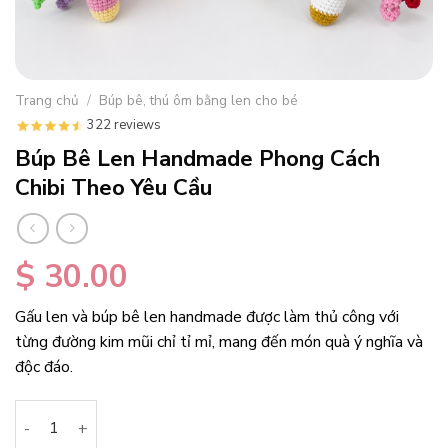
Trang chủ
/
Búp bê, thú ôm bằng len cho bé
322 reviews
Búp Bê Len Handmade Phong Cách
Chibi Theo Yêu Cầu
$
30.00
Gấu len và búp bê len handmade được làm thủ công với
từng đường kim mũi chỉ tỉ mỉ, mang đến món quà ý nghĩa và
độc đáo.
Búp Bê Len Handmade Phong Cách Chibi Theo Yêu Cầu số lư