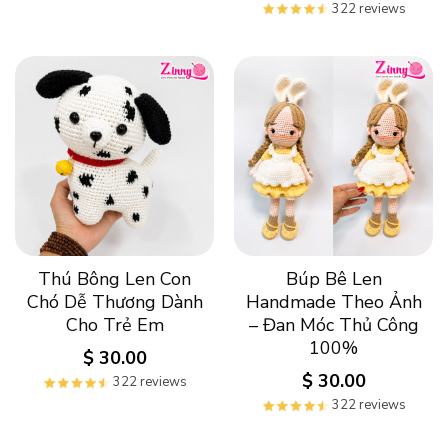
322 reviews
Thú Bông Len Con
Búp Bê Len
Chó Dễ Thương Dành
Handmade Theo Ảnh
Cho Trẻ Em
– Đan Móc Thủ Công
100%
$
30.00
$
30.00
322 reviews
322 reviews