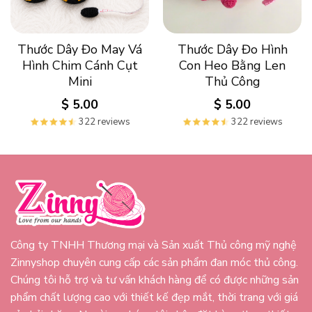
Thước Dây Đo May Vá
Thước Dây Đo Hình
Hình Chim Cánh Cụt
Con Heo Bằng Len
Mini
Thủ Công
$
5.00
$
5.00
322 reviews
322 reviews
Công ty TNHH Thương mại và Sản xuất Thủ công mỹ nghệ
Zinnyshop chuyên cung cấp các sản phẩm đan móc thủ công.
Chúng tôi hỗ trợ và tư vấn khách hàng để có được những sản
phẩm chất lượng cao với thiết kế đẹp mắt, thời trang với giá