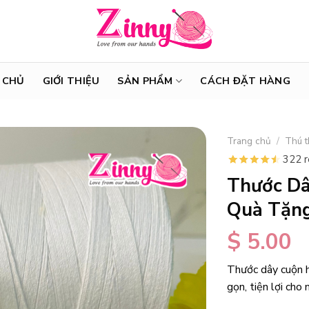
 CHỦ
GIỚI THIỆU
SẢN PHẨM
CÁCH ĐẶT HÀNG
Trang chủ
/
Thú t
322 
Thước Dâ
Quà Tặn
$
5.00
Thước dây cuộn h
gọn, tiện lợi cho