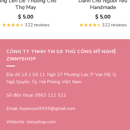
ằng Len Dễ Thương Cho
Dành Cho Người Yêu
Thợ May
Handmade
$
5.00
$
5.00
322 reviews
322 reviews
CÔNG TY TNHH TM SX THỦ CÔNG MỸ NGHỆ
ZINNYSHOP
Địa chỉ: Lô 1 Số 11, Ngõ 27 Phương Lưu, P. Vạn Mỹ, Q.
Ngô Quyền, Tp. Hải Phòng, Việt Nam
Số điện thoại: 0963 111 322
Email: huyenson9999@gmail.com
Website: zinnyshop.com