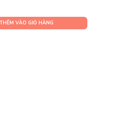
Hình Thú Len Quà Tặng Handmade Độc Đáo số lượng
THÊM VÀO GIỎ HÀNG