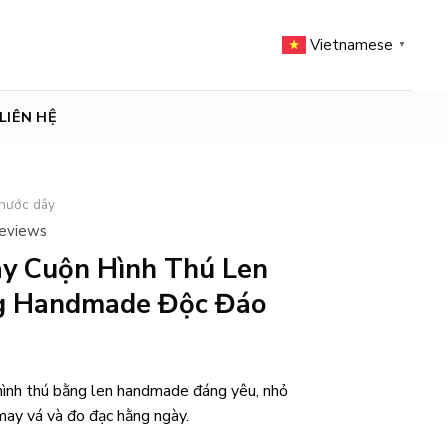
Vietnamese
▼
LIÊN HỆ
hước dây
reviews
y Cuộn Hình Thú Len
g Handmade Độc Đáo
ình thú bằng len handmade đáng yêu, nhỏ
 may vá và đo đạc hằng ngày.