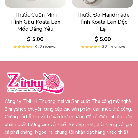
Thước Cuộn Mini
Thước Đo Handmade
Hình Gấu Koala Len
Hình Koala Len Độc
Móc Đáng Yêu
Lạ
$
5.00
$
5.00
322 reviews
322 reviews
Công ty TNHH Thương mại và Sản xuất Thủ công mỹ nghệ
Zinnyshop chuyên cung cấp các sản phẩm đan móc thủ công.
Chúng tôi hỗ trợ và tư vấn khách hàng để có được những sản
phẩm chất lượng cao với thiết kế đẹp mắt, thời trang với giá
cả phải chăng. Ngoài ra, chúng tôi nhận đặt hàng theo thiết