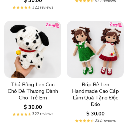
$
30.00
322 reviews
322 reviews
Thú Bông Len Con
Búp Bê Len
Chó Dễ Thương Dành
Handmade Cao Cấp
Cho Trẻ Em
Làm Quà Tặng Độc
Đáo
$
30.00
$
30.00
322 reviews
322 reviews