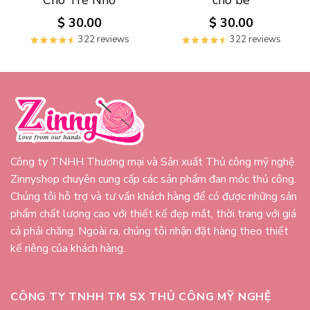
Cho Trẻ Nhỏ
cho bé
$
30.00
$
30.00
322 reviews
322 reviews
Công ty TNHH Thương mại và Sản xuất Thủ công mỹ nghệ
Zinnyshop chuyên cung cấp các sản phẩm đan móc thủ công.
Chúng tôi hỗ trợ và tư vấn khách hàng để có được những sản
phẩm chất lượng cao với thiết kế đẹp mắt, thời trang với giá
cả phải chăng. Ngoài ra, chúng tôi nhận đặt hàng theo thiết
kế riêng của khách hàng.
CÔNG TY TNHH TM SX THỦ CÔNG MỸ NGHỆ