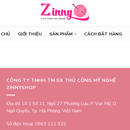
 CHỦ
GIỚI THIỆU
SẢN PHẨM
CÁCH ĐẶT HÀNG
CÔNG TY TNHH TM SX THỦ CÔNG MỸ NGHỆ
ZINNYSHOP
Địa chỉ: Lô 1 Số 11, Ngõ 27 Phương Lưu, P. Vạn Mỹ, Q.
Ngô Quyền, Tp. Hải Phòng, Việt Nam
Số điện thoại: 0963 111 322