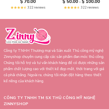
Khoả
$
70.00
$
50.00
$
100.00
–
giá:
từ
322 reviews
322 reviews
$ 50.
đến
$ 100
Công ty TNHH Thương mại và Sản xuất Thủ công mỹ nghệ
Zinnyshop chuyên cung cấp các sản phẩm đan móc thủ công.
Chúng tôi hỗ trợ và tư vấn khách hàng để có được những sản
phẩm chất lượng cao với thiết kế đẹp mắt, thời trang với giá
cả phải chăng. Ngoài ra, chúng tôi nhận đặt hàng theo thiết
kế riêng của khách hàng.
CÔNG TY TNHH TM SX THỦ CÔNG MỸ NGHỆ
ZINNYSHOP